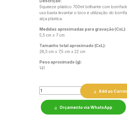
Descrição:
Squeeze plástico 700ml brilhante com borrifador
uso basta levantar o bico e utilização do borri
alça plástica.
Medidas aproximadas para gravação (CxL):
5,5 cm x 7 cm
Tamanho total aproximado (CxL):
28,5 cm x 7,5 cm x 22 cm
Peso aproximado (g):
141
Quantity
Add ao Carri
Orçamento via WhatsApp