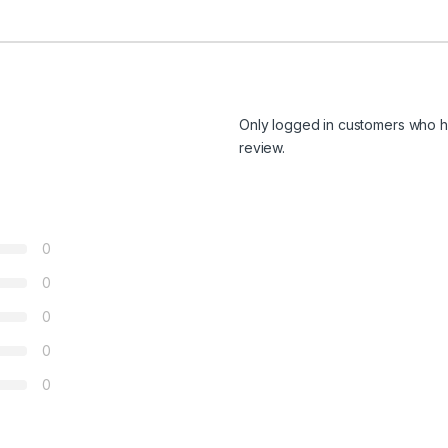
Only logged in customers who h
review.
0
0
0
0
0