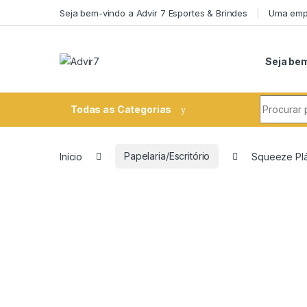
Skip to navigation
Skip to content
Seja bem-vindo a Advir 7 Esportes & Brindes
Uma empr
Seja bem
Search fo
Todas as Categorias
Início
Papelaria/Escritório
Squeeze Plás