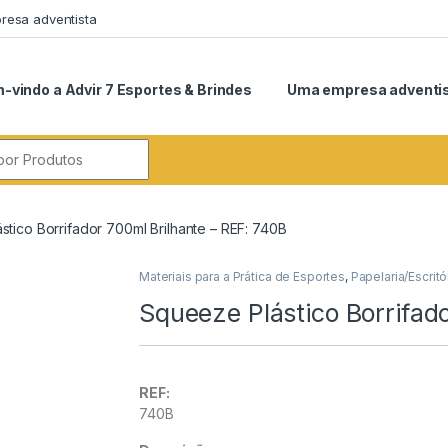
esa adventista
-vindo a Advir 7 Esportes & Brindes
Uma empresa adventi
r:
tico Borrifador 700ml Brilhante – REF: 740B
Materiais para a Prática de Esportes
,
Papelaria/Escritó
Squeeze Plástico Borrifad
REF:
740B