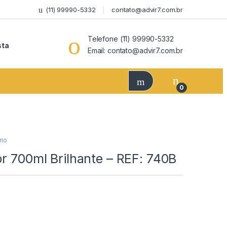
(11) 99990-5332
contato@advir7.com.br
Telefone (11) 99990-5332
sta
Email: contato@advir7.com.br
0
rio
or 700ml Brilhante – REF: 740B