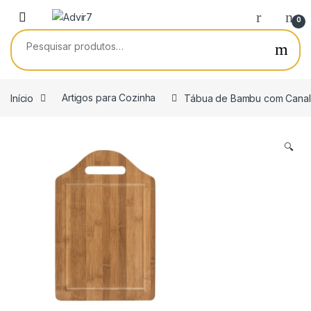
Skip to navigation
Skip to content
0
Pesquisar por:
Início
Artigos para Cozinha
Tábua de Bambu com Canale
🔍