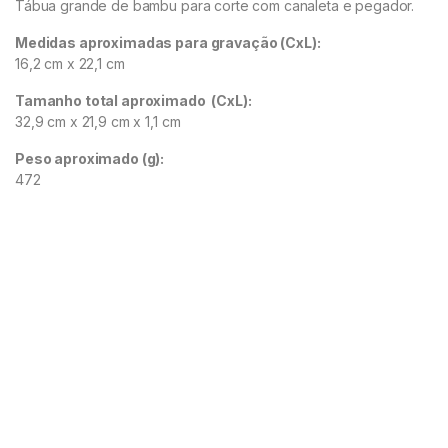
Tábua grande de bambu para corte com canaleta e pegador.
Medidas aproximadas para gravação
(CxL):
16,2 cm x 22,1 cm
Tamanho total aproximado
(CxL):
32,9 cm x 21,9 cm x 1,1 cm
Peso aproximado
(g):
472