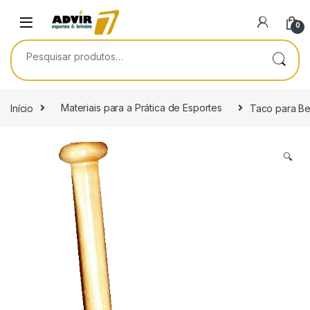
Skip to navigation
Skip to content
0
Pesquisar por:
Início
Materiais para a Prática de Esportes
Taco para Be
🔍