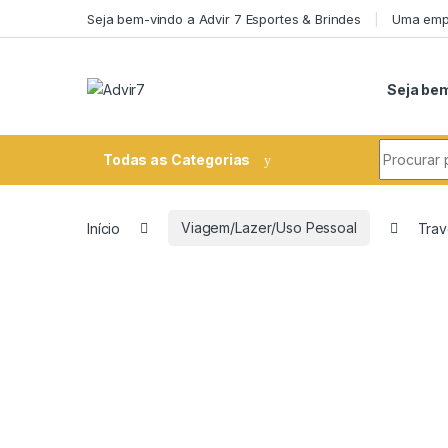
Skip to navigation
Skip to content
Seja bem-vindo a Advir 7 Esportes & Brindes
Uma empr
Seja bem
Search fo
Todas as Categorias
Início
Viagem/Lazer/Uso Pessoal
Trav