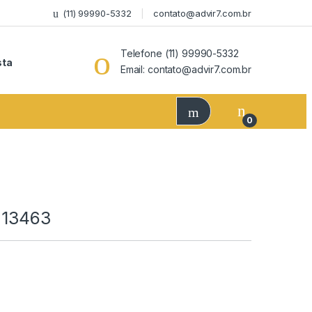
(11) 99990-5332
contato@advir7.com.br
Telefone (11) 99990-5332
sta
Email: contato@advir7.com.br
0
: 13463