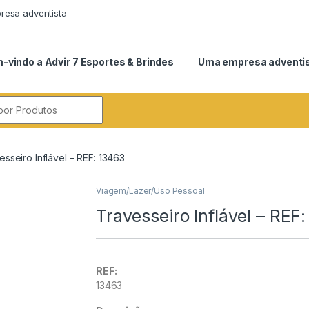
esa adventista
-vindo a Advir 7 Esportes & Brindes
Uma empresa adventi
r:
esseiro Inflável – REF: 13463
Viagem/Lazer/Uso Pessoal
Travesseiro Inflável – REF
REF:
13463