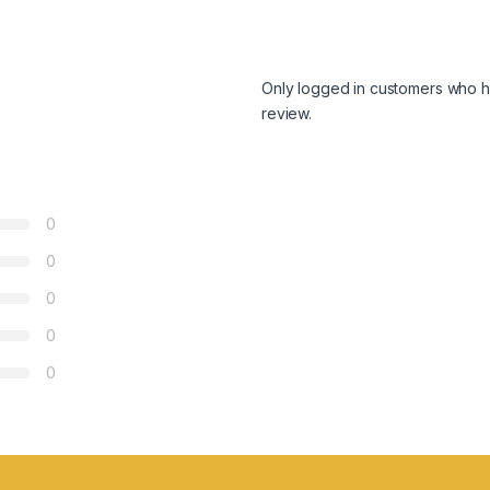
Only logged in customers who h
review.
0
0
0
0
0