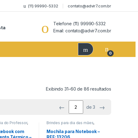
(11) 99990-5332
contato@advir7.com.br
Telefone (11) 99990-5332
sta
Email: contato@advir7.com.br
0
Exibindo 31–60 de 86 resultados
←
→
de 3
ia do Professor
,
Brindes para dia das mães
,
ia dos Pais
,
Datas
Brindes para dia do Professor
,
s/Eventos
,
Brindes para dia dos Pais
,
tebook com
Mochila para Notebook –
lefonia
,
Eletrônicos/Cine/Foto/Som
,
nto Térmico –
REF: 13206
/Uso Pessoal
Encontro de Funcionários
,