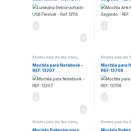
Brindes para dia das mães
,
Brindes para dia
Brindes para dia do Professor
,
Brindes para dia 
Brindes para dia dos Pais
,
Brindes para dia 
Mochila para Notebook –
Mochila para 
Eletrônicos/Cine/Foto/Som
,
Encontro de Func
REF: 13207
REF: 13706
Encontro de Funcionários
,
Encontro de Igrej
Encontro de Igrejas
,
Informática/Telef
Informática/Telefonia
,
Viagem/Lazer/Us
Viagem/Lazer/Uso Pessoal
Brindes para dia das mães
,
Brindes para dia
Brindes para dia do Professor
,
Brindes para dia 
Brindes para dia dos Pais
,
Brindes para dia 
Mochila Poliester para
Mochila Polies