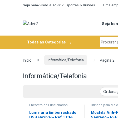
Skip to navigation
Skip to content
Seja bem-vindo a Advir 7 Esportes & Brindes
Uma empr
Seja bem
Search fo
Todas as Categorias
Início
Informática/Telefonia
Página 2
Informática/Telefonia
Encontro de Funcionários
,
Brindes para dia 
Informática/Telefonia
,
Informática/Telef
Papelaria/Escritório
Viagem/Lazer/Us
Luminária Emborrachado
Mochila Anti-
USB Flexível – Ref. 13114
Segredo – REF