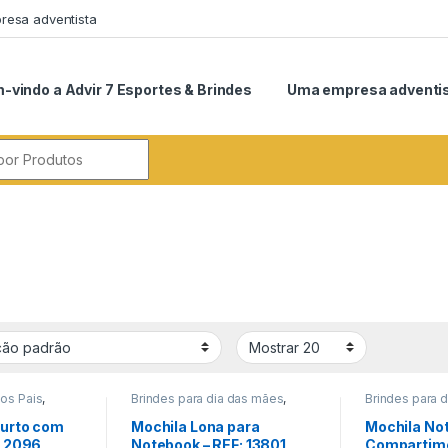
esa adventista
-vindo a Advir 7 Esportes & Brindes
Uma empresa adventi
r:
dos Pais
,
Brindes para dia das mães
,
Brindes para d
onia
,
Brindes para dia do Professor
,
Brindes para d
o Pessoal
Brindes para dia dos Pais
,
comemorativa
Furto com
Mochila Lona para
Mochila No
Encontro de Funcionários
,
Informática/Te
: 2096
Notebook – REF: 13801
Compartime
Encontro de Igrejas
,
Viagem/Lazer