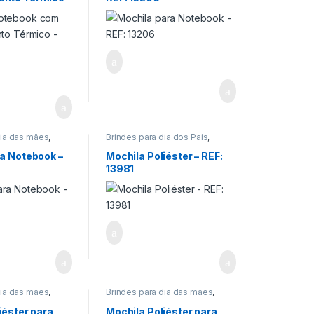
Encontro de Igrejas
,
Informática/Telefonia
,
Viagem/Lazer/Uso Pessoal
dia das mães
,
Brindes para dia dos Pais
,
ia do Professor
,
Informática/Telefonia
,
ia dos Pais
,
Viagem/Lazer/Uso Pessoal
a Notebook –
Mochila Poliéster – REF:
uncionários
,
13981
rejas
,
lefonia
,
/Uso Pessoal
dia das mães
,
Brindes para dia das mães
,
ia do Professor
,
Brindes para dia do Professor
,
ia dos Pais
,
Brindes para dia dos Pais
,
iéster para
Mochila Poliéster para