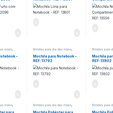
Informática/Telefonia
,
REF: 13556
Viagem/Lazer/Uso Pessoal
 das mães
,
Brindes para dia das mães
,
Brindes para 
do Professor
,
Brindes para dia do Professor
,
Brindes para d
dos Pais
,
Brindes para dia dos Pais
,
Brindes para d
Notebook –
Mochila para Notebook –
Mochila par
ionários
,
Encontro de Funcionários
,
Encontro de F
REF: 13792
REF: 13802
as
,
Encontro de Igrejas
,
Encontro de Ig
onia
,
Informática/Telefonia
,
Informática/Te
o Pessoal
Viagem/Lazer/Uso Pessoal
Viagem/Lazer
 das mães
,
Brindes para dia das mães
,
Brindes para 
do Professor
,
Brindes para dia do Professor
,
Brindes para d
dos Pais
,
Brindes para dia dos Pais
,
Brindes para d
ter para
Mochila Poliéster para
Mochila Pol