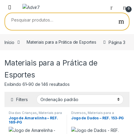
Skip to navigation
Skip to content
0
Pesquisar por:
Início
Materiais para a Prática de Esportes
Página 3
Materiais para a Prática de
Esportes
Exibindo 61–90 de 146 resultados
Filters
Dia das Crianças
,
Materiais para
Diversos
,
Materiais para a
a Prática de Esportes
Prática de Esportes
Jogo de Amarelinha – REF.
Jogo de Dados – REF. 153-PG
169-PG