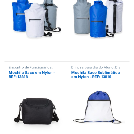
Encontro de Funcionários
,
Brindes para dia do Aluno
,
Dia
Materiais para a Prática de
das Crianças
,
Encontro de
Mochila Saco em Nylon –
Mochila Saco Sublimática
Esportes
,
Viagem/Lazer/Uso
Funcionários
,
Materiais para a
REF: 13818
em Nylon – REF: 13819
Pessoal
Prática de Esportes
,
Viagem/Lazer/Uso Pessoal