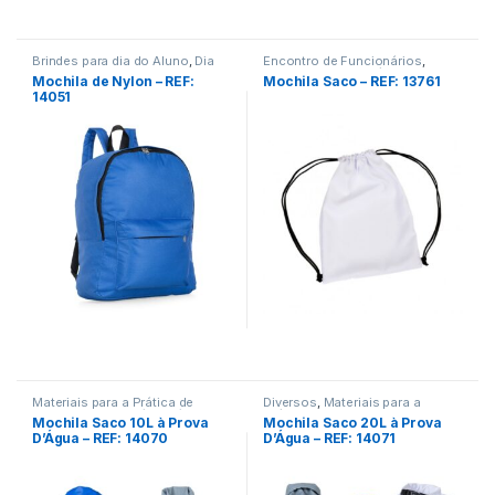
Brindes para dia do Aluno
,
Dia
Encontro de Funcionários
,
das Crianças
,
Encontro de
Materiais para a Prática de
Mochila de Nylon – REF:
Mochila Saco – REF: 13761
Funcionários
,
Materiais para a
Esportes
,
Viagem/Lazer/Uso
14051
Prática de Esportes
Pessoal
Materiais para a Prática de
Diversos
,
Materiais para a
Esportes
,
Viagem/Lazer/Uso
Prática de Esportes
,
Mochila Saco 10L à Prova
Mochila Saco 20L à Prova
Pessoal
Viagem/Lazer/Uso Pessoal
D’Água – REF: 14070
D’Água – REF: 14071