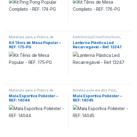
Materiais para a Prática de
Eletrônicos/Cine/Foto/Som
,
Esportes
Encontro de Igrejas
,
Materiais
Kit Tênis de Mesa Popular –
Lanterna Plástica Led
para a Prática de Esportes
,
REF. 175-PG
Recarregável – Ref. 13247
Viagem/Lazer/Uso Pessoal
Materiais para a Prática de
Brindes para dia dos Pais
,
Esportes
,
Viagem/Lazer/Uso
Materiais para a Prática de
Mala Esportiva Poliéster –
Mala Esportiva Poliéster –
Pessoal
Esportes
,
Viagem/Lazer/Uso
REF: 14044
REF: 14045
Pessoal