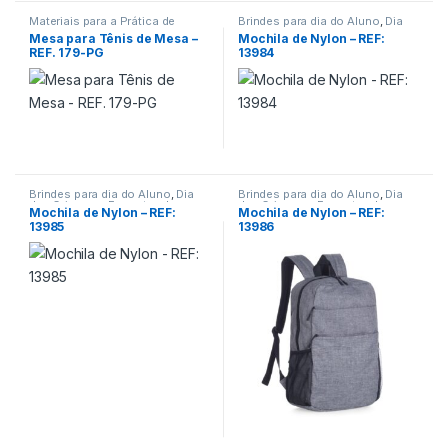
Materiais para a Prática de
Brindes para dia do Aluno
,
Dia
Esportes
das Crianças
,
Materiais para a
Mesa para Tênis de Mesa –
Mochila de Nylon – REF:
Prática de Esportes
,
REF. 179-PG
13984
Viagem/Lazer/Uso Pessoal
Brindes para dia do Aluno
,
Dia
Brindes para dia do Aluno
,
Dia
das Crianças
,
Encontro de
das Crianças
,
Encontro de
Mochila de Nylon – REF:
Mochila de Nylon – REF:
Funcionários
,
Materiais para a
Funcionários
,
Materiais para a
13985
13986
Prática de Esportes
,
Prática de Esportes
,
Viagem/Lazer/Uso Pessoal
Viagem/Lazer/Uso Pessoal