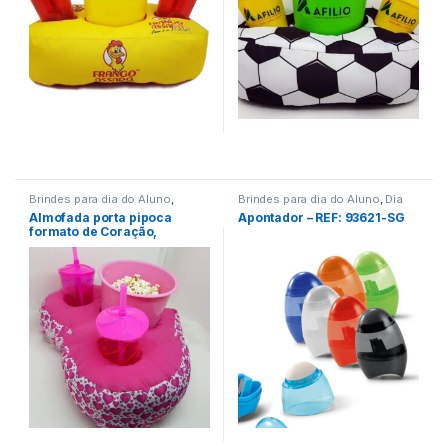
Brindes para dia do Aluno
,
Brindes para dia do Aluno
,
Dia
Brindes para Matriculas
,
Dia das
das Crianças
,
Almofada porta pipoca
Apontador – REF: 93621-SG
Crianças
,
Viagem/Lazer/Uso
Papelaria/Escritório
formato de Coração,
Pessoal
personalizada – REF: 964107