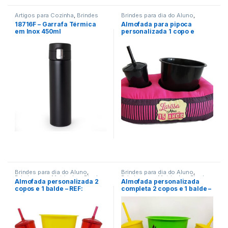
Artigos para Cozinha
,
Brindes
Brindes para dia do Aluno
,
Adventistas
,
Brindes para dia
Brindes para Matriculas
,
Dia das
18716F – Garrafa Térmica
Almofada para pipoca
das mães
,
Brindes para dia do
Crianças
,
Viagem/Lazer/Uso
em Inox 450ml
personalizada 1 copo e
Aluno
,
Brindes para dia do
Pessoal
Professor
,
Brindes para dia dos
balde – REF: 964113
Pais
,
Brindes para Matriculas
,
Brindes para Pascoa
,
Datas
comemorativas/Eventos
,
Dia
das Crianças
,
Encontro de
Funcionários
,
Encontro de
Igrejas
,
Materiais para a Prática
de Esportes
,
Terceira Idade
,
Viagem/Lazer/Uso Pessoal
Brindes para dia do Aluno
,
Brindes para dia do Aluno
,
Brindes para Matriculas
,
Dia das
Brindes para Matriculas
,
Dia das
Almofada personalizada 2
Almofada personalizada
Crianças
,
Viagem/Lazer/Uso
Crianças
,
Viagem/Lazer/Uso
copos e 1 balde – REF:
completa 2 copos e 1 balde –
Pessoal
Pessoal
964098
REF: 973357