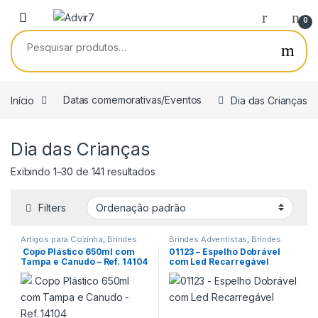
Skip to navigation
Skip to content
0
Pesquisar por:
Início
Datas comemorativas/Eventos
Dia das Crianças
Dia das Crianças
Exibindo 1–30 de 141 resultados
Filters
Artigos para Cozinha
,
Brindes
Brindes Adventistas
,
Brindes
para dia das mães
,
Brindes para
para dia das mães
,
Brindes para
Copo Plástico 650ml com
01123 – Espelho Dobrável
dia do Aluno
,
Brindes para dia
dia do Professor
,
Brindes para
Tampa e Canudo – Ref. 14104
com Led Recarregável
do Professor
,
Brindes para dia
Matriculas
,
Datas
dos Pais
,
Datas
comemorativas/Eventos
,
Dia
comemorativas/Eventos
,
Dia
das Crianças
,
Encontro de
das Crianças
,
Encontro de
Funcionários
,
Encontro de
Funcionários
,
Encontro de
Igrejas
,
Linha Feminina
,
Terceira
Igrejas
,
Viagem/Lazer/Uso
Idade
,
Viagem/Lazer/Uso
Pessoal
Pessoal