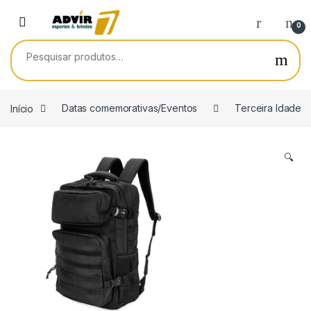
Skip to navigation
Skip to content
0
Pesquisar por:
Início
Datas comemorativas/Eventos
Terceira Idade
🔍