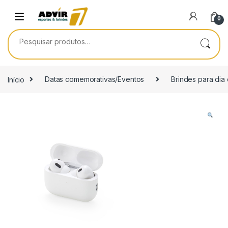
Skip to navigation
Skip to content
0
Pesquisar por:
Início
Datas comemorativas/Eventos
Brindes para dia