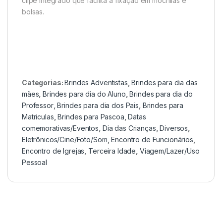
clipe integrado que facilita a fixação em mochilas e
bolsas.
Categorias:
Brindes Adventistas
,
Brindes para dia das
mães
,
Brindes para dia do Aluno
,
Brindes para dia do
Professor
,
Brindes para dia dos Pais
,
Brindes para
Matriculas
,
Brindes para Pascoa
,
Datas
comemorativas/Eventos
,
Dia das Crianças
,
Diversos
,
Eletrônicos/Cine/Foto/Som
,
Encontro de Funcionários
,
Encontro de Igrejas
,
Terceira Idade
,
Viagem/Lazer/Uso
Pessoal