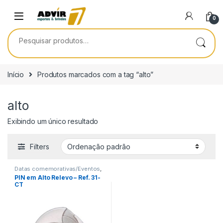
Skip to navigation
Skip to content
0
Pesquisar por:
Início
Produtos marcados com a tag “alto”
alto
Exibindo um único resultado
Filters
Datas comemorativas/Eventos
,
Encontro de Funcionários
,
PIN em Alto Relevo – Ref. 31-
Encontro de Igrejas
,
Terceira
CT
Idade
,
Viagem/Lazer/Uso
Pessoal