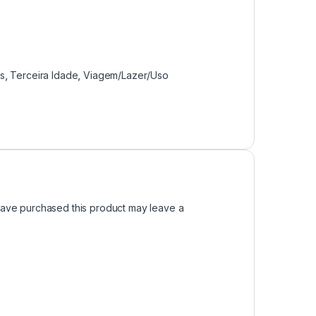
as
,
Terceira Idade
,
Viagem/Lazer/Uso
ave purchased this product may leave a