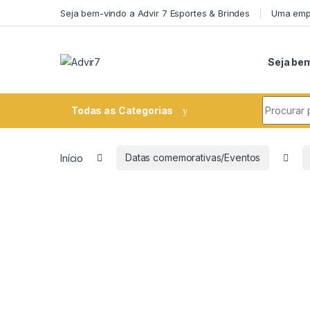
Skip to navigation
Skip to content
Seja bem-vindo a Advir 7 Esportes & Brindes
Uma empr
Seja bem
Search fo
Todas as Categorias
Início
Datas comemorativas/Eventos