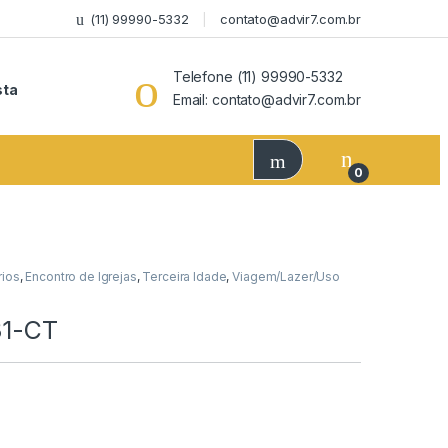
(11) 99990-5332
contato@advir7.com.br
Telefone (11) 99990-5332
sta
Email: contato@advir7.com.br
0
rios
,
Encontro de Igrejas
,
Terceira Idade
,
Viagem/Lazer/Uso
31-CT