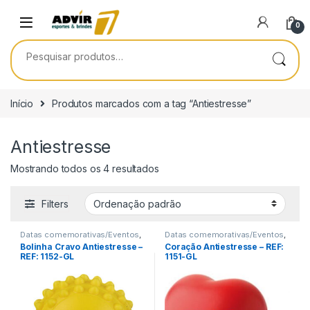
Skip to navigation
Skip to content
0
Pesquisar por:
Início
Produtos marcados com a tag “Antiestresse”
Antiestresse
Mostrando todos os 4 resultados
Filters
Datas comemorativas/Eventos
,
Datas comemorativas/Eventos
,
Encontro de Funcionários
,
Encontro de Funcionários
,
Bolinha Cravo Antiestresse –
Coração Antiestresse – REF:
Encontro de Igrejas
,
Terceira
Encontro de Igrejas
,
Terceira
REF: 1152-GL
1151-GL
Idade
,
Viagem/Lazer/Uso
Idade
,
Viagem/Lazer/Uso
Pessoal
Pessoal