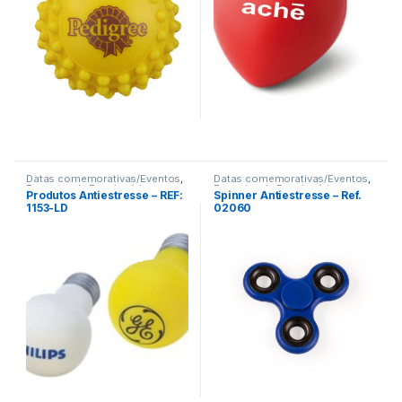
Datas comemorativas/Eventos
,
Datas comemorativas/Eventos
,
Encontro de Funcionários
,
Encontro de Funcionários
,
Produtos Antiestresse – REF:
Spinner Antiestresse – Ref.
Encontro de Igrejas
,
Terceira
Encontro de Igrejas
,
Terceira
1153-LD
02060
Idade
,
Viagem/Lazer/Uso
Idade
Pessoal