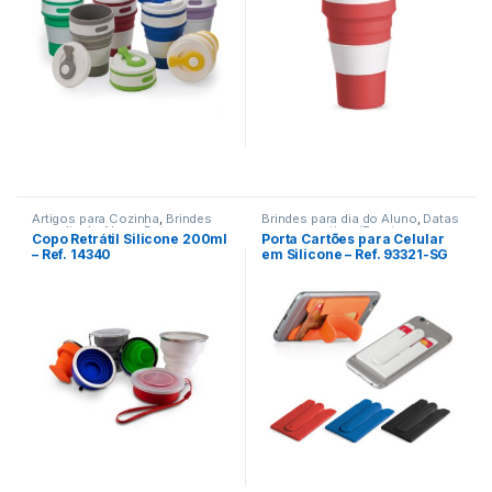
Artigos para Cozinha
,
Brindes
Brindes para dia do Aluno
,
Datas
para dia do Aluno
,
Datas
comemorativas/Eventos
,
Copo Retrátil Silicone 200ml
Porta Cartões para Celular
comemorativas/Eventos
,
Dia
Encontro de Funcionários
,
– Ref. 14340
em Silicone – Ref. 93321-SG
das Crianças
,
Viagem/Lazer/Uso
Encontro de Igrejas
,
Pessoal
Informática/Telefonia