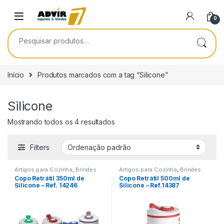
Skip to navigation
Skip to content
0
Pesquisar por:
Início
Produtos marcados com a tag “Silicone”
Silicone
Mostrando todos os 4 resultados
Filters
Artigos para Cozinha
,
Brindes
Artigos para Cozinha
,
Brindes
para dia do Aluno
,
Dia das
para dia do Aluno
,
Datas
Copo Retrátil 350ml de
Copo Retrátil 500ml de
Crianças
,
Viagem/Lazer/Uso
comemorativas/Eventos
,
Dia
Silicone – Ref. 14246
Silicone – Ref.14387
Pessoal
das Crianças
,
Viagem/Lazer/Uso
Pessoal