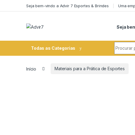
Skip to navigation
Skip to content
Seja bem-vindo a Advir 7 Esportes & Brindes
Uma empr
Seja bem
Search fo
Todas as Categorias
Início
Materiais para a Prática de Esportes