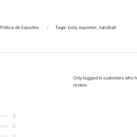
 Prática de Esportes
Tags:
bola
,
esportes
,
handball
Only logged in customers who h
review.
0
0
0