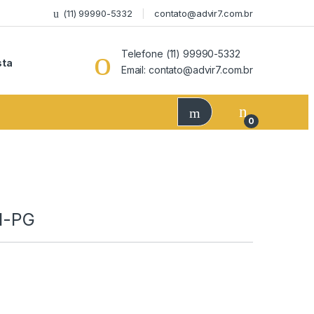
(11) 99990-5332
contato@advir7.com.br
Telefone (11) 99990-5332
sta
Email: contato@advir7.com.br
0
31-PG