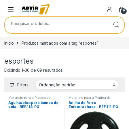
Skip to navigation
Skip to content
0
Pesquisar por:
Início
Produtos marcados com a tag “esportes”
esportes
Exibindo 1–30 de 69 resultados
Filters
Materiais para a Prática de
Materiais para a Prática de
Esportes
Esportes
Agulha/bico para bomba de
Anilha de Ferro
bola – REF.118-PG
Emborrachada – REF.111-PG