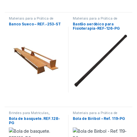
Materiais para a Prática de
Materiais para a Prática de
Esportes
Esportes
Banco Sueco – REF.-253-ST
Bastão aeróbico para
Fisioterapia-REF-126-PG
Brindes para Matriculas
,
Materiais para a Prática de
Materiais para a Prática de
Esportes
Bola de basquete. REF.128-
Bola de Biribol – Ref. 119-PG
Esportes
PG