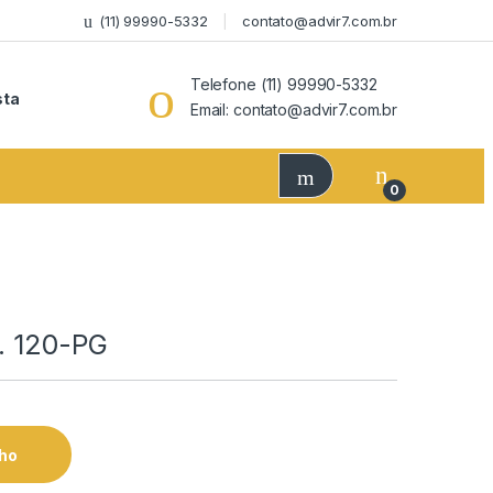
(11) 99990-5332
contato@advir7.com.br
Telefone (11) 99990-5332
sta
Email: contato@advir7.com.br
0
f. 120-PG
nho