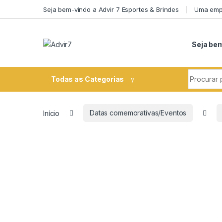
Skip to navigation
Skip to content
Seja bem-vindo a Advir 7 Esportes & Brindes
Uma empr
Seja bem
Search fo
Todas as Categorias
Início
Datas comemorativas/Eventos