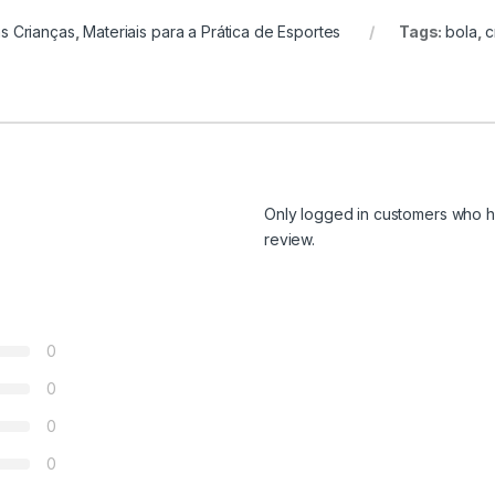
as Crianças
,
Materiais para a Prática de Esportes
Tags:
bola
,
c
Only logged in customers who h
review.
0
0
0
0