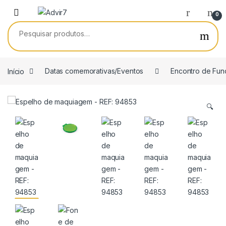
Skip to navigation
Skip to content
0
Pesquisar por:
Início
Datas comemorativas/Eventos
Encontro de Fun
🔍