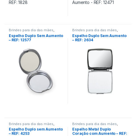
Brindes para dia das mães
,
Brindes para dia das mães
,
Brindes para dia do Aluno
,
Brindes para dia do Professor
,
Espelho Duplo Sem Aumento
Espelho Duplo Sem Aumento
Encontro de Funcionários
,
Linha
Encontro de Funcionários
,
– REF: 12577
– REF: 2634
Feminina
,
Viagem/Lazer/Uso
Viagem/Lazer/Uso Pessoal
Pessoal
Brindes para dia das mães
,
Brindes para dia das mães
,
Brindes para dia do Professor
,
Brindes para dia do Professor
,
Espelho Duplo sem Aumento
Espelho Metal Duplo
Encontro de Funcionários
,
Linha
Encontro de Funcionários
,
Linha
– REF: 4253
Coração com Aumento – REF:
Feminina
,
Viagem/Lazer/Uso
Feminina
,
Viagem/Lazer/Uso