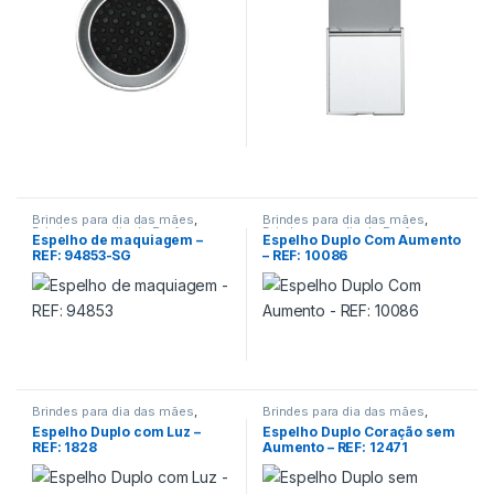
Brindes para dia das mães
,
Brindes para dia das mães
,
Brindes para dia do Professor
,
Brindes para dia do Professor
,
Espelho de maquiagem –
Espelho Duplo Com Aumento
Encontro de Funcionários
,
Encontro de Funcionários
,
REF: 94853-SG
– REF: 10086
Viagem/Lazer/Uso Pessoal
Viagem/Lazer/Uso Pessoal
Brindes para dia das mães
,
Brindes para dia das mães
,
Brindes para dia do Professor
,
Brindes para dia do Aluno
,
Espelho Duplo com Luz –
Espelho Duplo Coração sem
Encontro de Funcionários
,
Encontro de Funcionários
,
Linha
REF: 1828
Aumento – REF: 12471
Viagem/Lazer/Uso Pessoal
Feminina
,
Viagem/Lazer/Uso
Pessoal