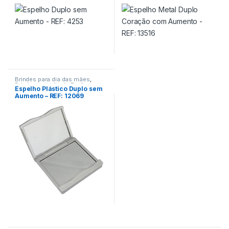
Pessoal
Pessoal
13516
Brindes para dia das mães
,
Brindes para dia do Professor
,
Espelho Plástico Duplo sem
Encontro de Funcionários
,
Aumento – REF: 12069
Viagem/Lazer/Uso Pessoal