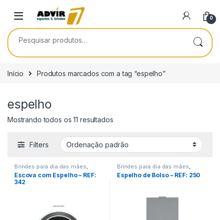
Skip to navigation
Skip to content
0
Pesquisar por:
Início
Produtos marcados com a tag “espelho”
espelho
Mostrando todos os 11 resultados
Filters
Brindes para dia das mães
,
Brindes para dia das mães
,
Brindes para dia do Professor
,
Brindes para dia do Professor
,
Escova com Espelho – REF:
Espelho de Bolso – REF: 250
Encontro de Funcionários
,
Encontro de Funcionários
,
342
Viagem/Lazer/Uso Pessoal
Viagem/Lazer/Uso Pessoal