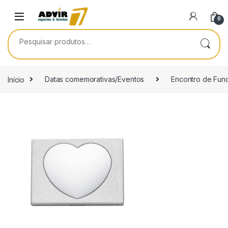
Skip to navigation
Skip to content
0
Pesquisar por:
Início
Datas comemorativas/Eventos
Encontro de Func