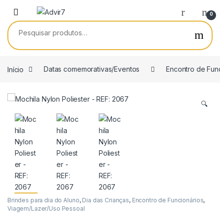
Skip to navigation
Skip to content
0
Pesquisar por:
Início
Datas comemorativas/Eventos
Encontro de Fun
🔍
Brindes para dia do Aluno
,
Dia das Crianças
,
Encontro de Funcionários
,
Viagem/Lazer/Uso Pessoal