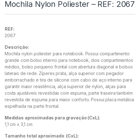
Mochila Nylon Poliester – REF: 2067
REF:
2067
Descrição:
Mochila nylon poliester para notebook. Possui compartimento
grande com bolso interno para notebook, dois compartimentos
médios, bolso pequeno frontal com abertura diagonal e bolsos
laterais de rede. Zíperes prata, alça superior com pega
dor
emborrachado e tira de silicone com cabo de aço interno para
garantir maior resistência, alça superior de nylon, alças para
costa ajustáveis revestidas com espuma, parte traseira também
revestida de espuma para maior conforto. Possui placa metálica
espelhada na parte frontal.
Medidas aproximadas para gravação
(CxL):
1,1 cm x 3,1 cm
Tamanho total aproximado
(CxL):