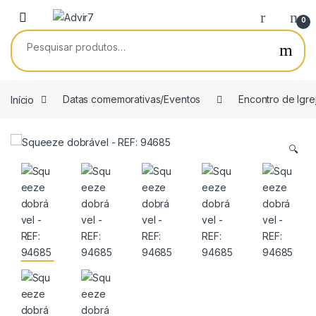
Skip to navigation
Skip to content
0
Pesquisar por:
Início
Datas comemorativas/Eventos
Encontro de Igre
🔍