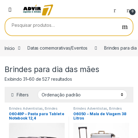
Skip to navigation
Skip to content
0
Pesquisar por:
Início
Datas comemorativas/Eventos
Brindes para dia
Brindes para dia das mães
Exibindo 31–60 de 527 resultados
Filters
Brindes Adventistas
,
Brindes
Brindes Adventistas
,
Brindes
para dia das mães
,
Brindes para
para dia das mães
,
Brindes para
06049P – Pasta para Tablet e
06050 – Mala de Viagem 38
dia do Aluno
,
Brindes para dia
dia do Aluno
,
Brindes para dia
Notebook 12,4
Litros
do Professor
,
Brindes para dia
do Professor
,
Brindes para dia
dos Pais
,
Brindes para
dos Pais
,
Brindes para
Matriculas
,
Brindes para
Matriculas
,
Datas
Pascoa
,
Datas
comemorativas/Eventos
,
Dia
comemorativas/Eventos
,
das Crianças
,
Diversos
,
Diversos
,
Encontro de
Encontro de Funcionários
,